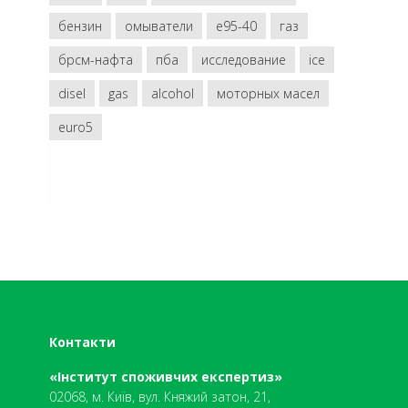
бензин
омыватели
e95-40
газ
брсм-нафта
пба
исследование
ice
disel
gas
alcohol
моторных масел
euro5
Контакти
«Інститут споживчих експертиз»
02068, м. Київ, вул. Княжий затон, 21,