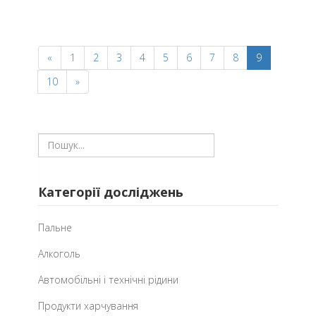
«
1
2
3
4
5
6
7
8
9
10
»
Категорії досліджень
Пальне
Алкоголь
Автомобільні і технічні рідини
Продукти харчування