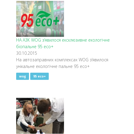
НА АЗК WOG з’явилося ексклюзивне екологічне
біопальне 95 eco+
30.10.2015
На автозаправних комплексах WOG з’явилося
унікальне екологічне пальне 95 eco+
wog
95 eco+