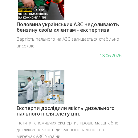
​Половина українських АЗС недоливають
бензину своїм клієнтам - експертиза
Вартість пального на АЗС залишається стабільно
високою
18.06.2026
Експерти дослідили якість дизельного
пального після злету цін.
​Інститут споживчих експертиз провів масштабне
дослідження якості дизельного пального в
мережах АЗС України