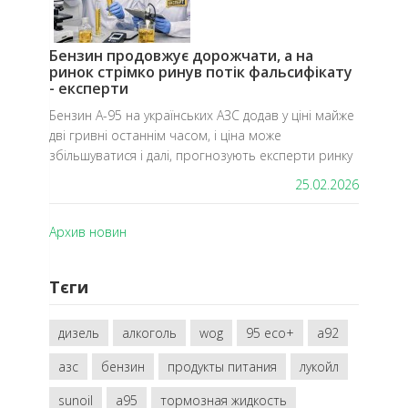
Бензин продовжує дорожчати, а на
ринок стрімко ринув потік фальсифікату
- експерти
Бензин А-95 на українських АЗС додав у ціні майже
дві гривні останнім часом, і ціна може
збільшуватися і далі, прогнозують експерти ринку
25.02.2026
Архив новин
Тєги
дизель
алкоголь
wog
95 eco+
a92
азс
бензин
продукты питания
лукойл
sunoil
a95
тормозная жидкость