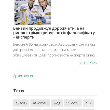
Бензин продовжує дорожчати, а на
ринок стрімко ринув потік фальсифікату
- експерти
Бензин А-95 на українських АЗС додав у ціні майже
дві гривні останнім часом, і ціна може
збільшуватися і далі, прогнозують експерти ринку
25.02.2026
Архив новин
Тєги
дизель
алкоголь
wog
95 eco+
a92