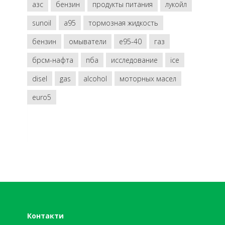
азс
бензин
продукты питания
лукойл
sunoil
a95
тормозная жидкость
бензин
омыватели
e95-40
газ
брсм-нафта
пба
исследование
ice
disel
gas
alcohol
моторных масел
euro5
Контакти